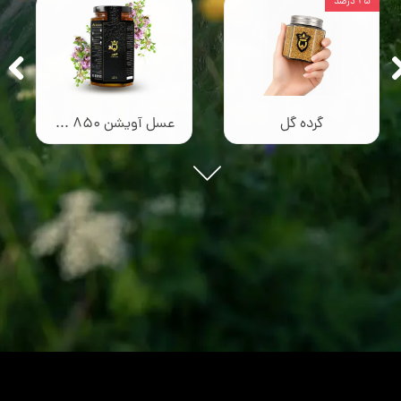
۲۵ درصد
گرده گل
عسل آویشن 850 گرمی