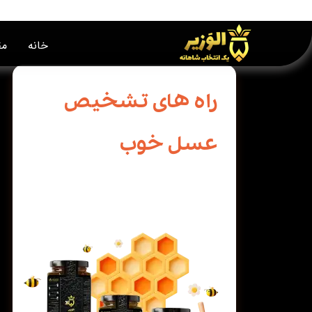
خانه
مق
راه های تشخیص
عسل خوب