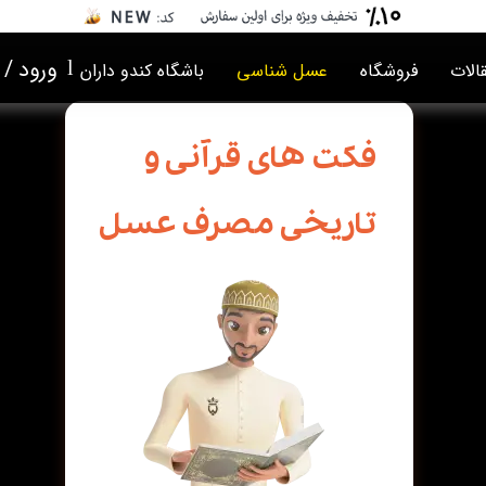
ورود
/
​l
الات
فروشگاه
عسل شناسی
باشگاه کندو داران
حساب ک
فکت های قرآنی و
تغییر گذ
سفارشا
تاریخی مصرف عسل
خروج از