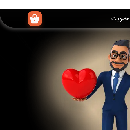
عضویت
۰
اربری من
ر واژه
ت
 حساب کاربری