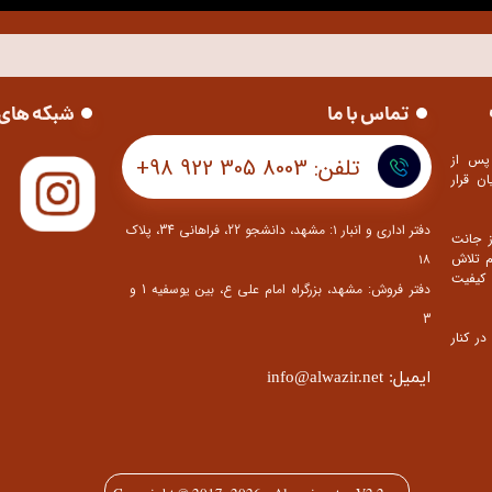
تماس با ما
شبکه های 
پس از
تلفن: 8003 305 922 98+
ن قرار
دفتر اداری و انبار ۱: مشهد، دانشجو 22، فراهانی 34، پلاک
ز جانت
م تلاش
۱۸
کیفیت
​​​​​​​دفتر فروش: مشهد، بزرگراه امام علی ع، بین یوسفیه 1 و
3
ر کنار
ایمیل: info@alwazir.net